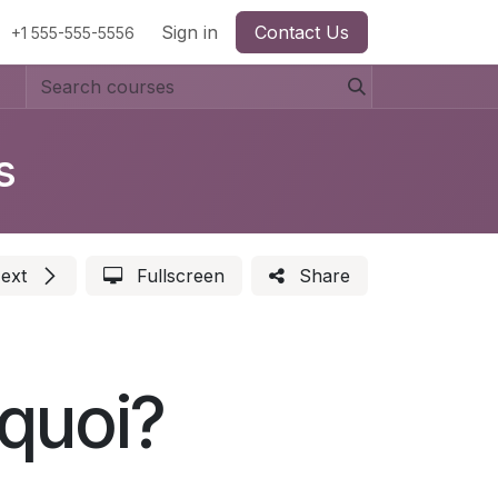
Sign in
Contact Us
+1 555-555-5556
s
ext
Fullscreen
Share
 quoi?