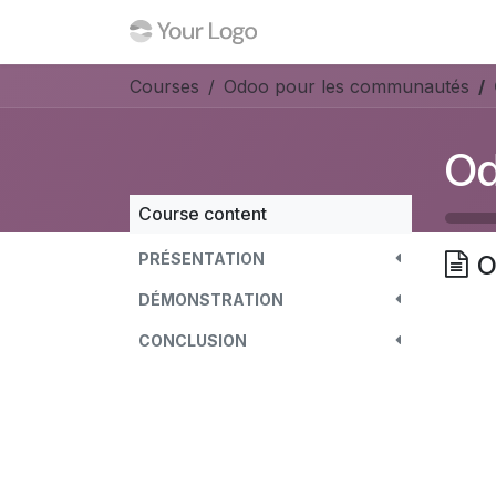
Skip to Content
Home
Events
Forum
Courses
Odoo pour les communautés
Od
Course content
PRÉSENTATION
O
DÉMONSTRATION
CONCLUSION