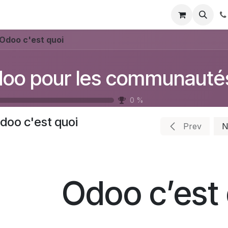
Blog
Courses
Odoo c'est quoi
oo pour les communauté
0
%
doo c'est quoi
Prev
N
Odoo c’est