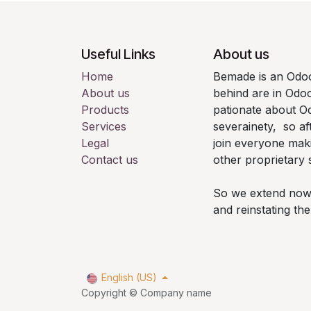
Useful Links
About us
Home
Bemade is an Odoo
About us
behind are in Odo
Products
pationate about Od
Services
severainety, so af
Legal
join everyone mak
Contact us
other proprietary 
So we extend now th
and reinstating t
English (US)
Copyright © Company name