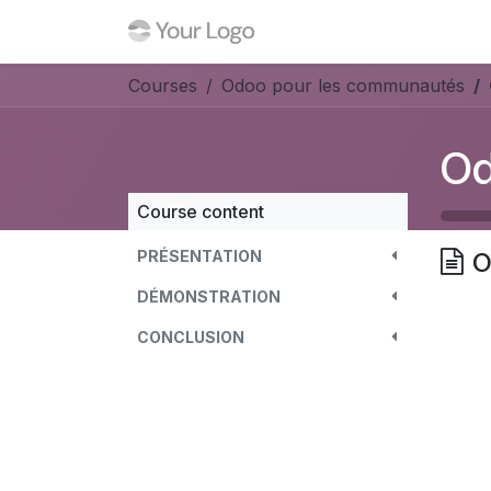
Skip to Content
Home
Events
Forum
Courses
Odoo pour les communautés
Od
Course content
PRÉSENTATION
O
DÉMONSTRATION
CONCLUSION