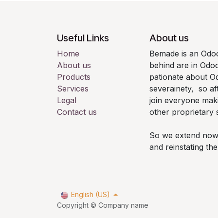
Useful Links
About us
Home
Bemade is an Odoo
About us
behind are in Odo
Products
pationate about Od
Services
severainety, so af
Legal
join everyone mak
Contact us
other proprietary 
So we extend now th
and reinstating t
English (US)
Copyright © Company name