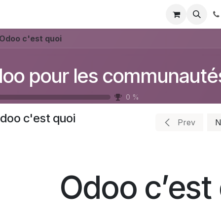
Blog
Courses
Odoo c'est quoi
oo pour les communauté
0
%
doo c'est quoi
Prev
N
Odoo c’est