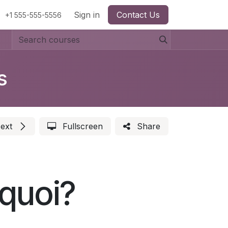
Sign in
Contact Us
+1 555-555-5556
s
ext
Fullscreen
Share
 quoi?